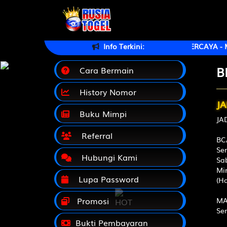
RUSIATOGEL SITUS TOGEL SLOT ONLINE TERPERCAYA - MI
Info Terkini:
B
Cara Bermain
History Nomor
J
Buku Mimpi
JA
Referral
BC
Sen
Hubungi Kami
Sab
Mi
Lupa Password
(H
Promosi
MA
Se
Bukti Pembayaran