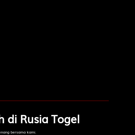
 di Rusia Togel
menang bersama kami.