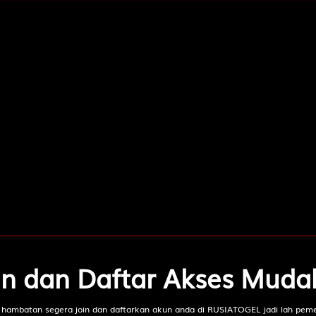
in dan Daftar Akses Mudah
a hambatan segera join dan daftarkan akun anda di RUSIATOGEL jadi lah pe