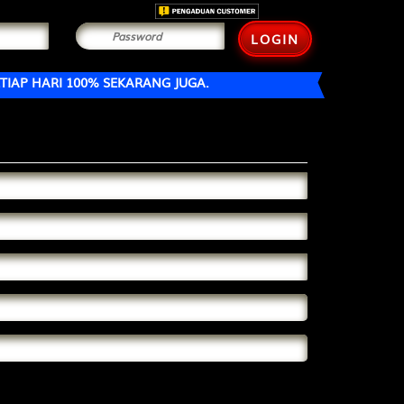
LOGIN
P HARI 100% SEKARANG JUGA.